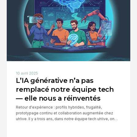
pas
remplacé
notre
équipe
tech
—
elle
nous
a
10 avril 2025
réinventés
L’IA générative n’a pas
remplacé notre équipe tech
— elle nous a réinventés
Retour d'expérience : profils hybrides, frugalité,
prototypage continu et collaboration augmentée chez
uh!ive. Il y a trois ans, dans notre équipe tech uh!ive, on…