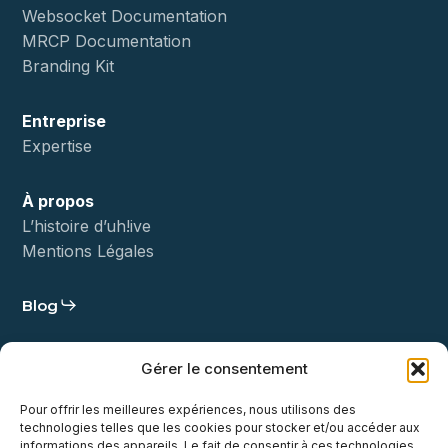
Websocket Documentation
MRCP Documentation
Branding Kit
Entreprise
Expertise
À propos
L’histoire d’uh!ive
Mentions Légales
Blog
Statut
Gérer le consentement
Démo
Pour offrir les meilleures expériences, nous utilisons des
technologies telles que les cookies pour stocker et/ou accéder aux
Contact
informations des appareils. Le fait de consentir à ces technologies