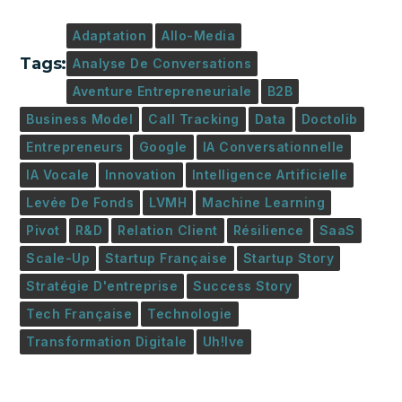
Adaptation
Allo-Media
Tags:
Analyse De Conversations
Aventure Entrepreneuriale
B2B
Business Model
Call Tracking
Data
Doctolib
Entrepreneurs
Google
IA Conversationnelle
IA Vocale
Innovation
Intelligence Artificielle
Levée De Fonds
LVMH
Machine Learning
Pivot
R&D
Relation Client
Résilience
SaaS
Scale-Up
Startup Française
Startup Story
Stratégie D'entreprise
Success Story
Tech Française
Technologie
Transformation Digitale
Uh!ive