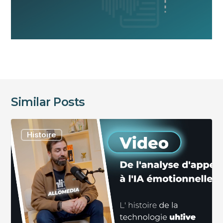
Similar Posts
De
Histoire
l’analyse
d’appels
à
l’IA
émotionnelle
:
l’histoire