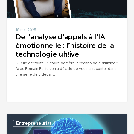
de
la
technologie
uh!ive
18 mai 2025
De l’analyse d’appels à l’IA
émotionnelle : l’histoire de la
technologie uh!ive
Quelle est toute l'histoire derrière la technologie d'uh!ive ?
Avec Romain Rullier, on a décidé de vous la raconter dans
une série de vidéos.…
L’IA
Entrepreneuriat
générative
n’a