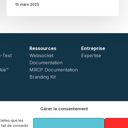
15 mars 2025
Ressources
Entreprise
-Text
Websocket
Expertise
Documentation
kie™
MRCP Documentation
Branding Kit
Gérer le consentement
x-
facebook
linkedin
youtube
instagram
 telles que les
fait de consentir
twitter