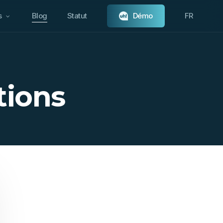
s
Blog
Statut
D
é
m
o
FR
tions