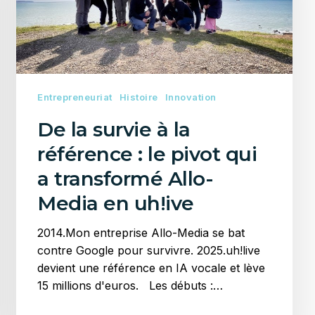
référence
:
le
pivot
qui
Entrepreneuriat
Histoire
Innovation
a
transformé
De la survie à la
Allo-
référence : le pivot qui
Media
en
a transformé Allo-
uh!ive
Media en uh!ive
2014.Mon entreprise Allo-Media se bat
contre Google pour survivre. 2025.uh!live
devient une référence en IA vocale et lève
15 millions d'euros. Les débuts :…