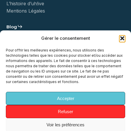
L’histoire d’uh!ive
Mentions Légales
Blog
Gérer le consentement
Statut
Pour offrir les meilleures expériences, nous utilisons des
Démo
technologies telles que les cookies pour stocker et/ou accéder aux
informations des appareils. Le fait de consentir à ces technologies
nous permettra de traiter des données telles que le comportement
Contact
de navigation ou les ID uniques sur ce site. Le fait de ne pas
consentir ou de retirer son consentement peut avoir un effet négatif
sur certaines caractéristiques et fonctions.
Accepter
x-
facebook
linkedin
youtube
instagram
twitter
Refuser
Voir les préférences
© 2026 uh!ive. All Rights Reserved, uh!ive