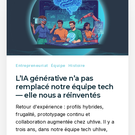
n’a
pas
remplacé
notre
équipe
tech
—
elle
nous
Entrepreneuriat
Équipe
Histoire
a
L’IA générative n’a pas
réinventés
remplacé notre équipe tech
— elle nous a réinventés
Retour d'expérience : profils hybrides,
frugalité, prototypage continu et
collaboration augmentée chez uh!ive. Il y a
trois ans, dans notre équipe tech uh!ive,