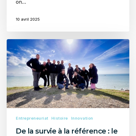
on…
10 avril 2025
De
la
survie
à
la
référence
:
le
pivot
qui
a
Entrepreneuriat
Histoire
Innovation
transformé
De la survie à la référence : le
Allo-