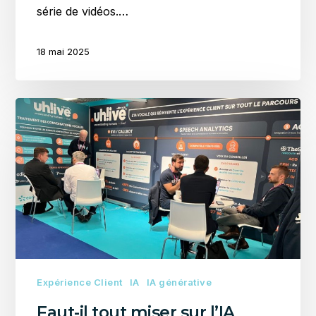
série de vidéos.…
18 mai 2025
Faut-
il
tout
miser
sur
l’IA
générative
?
Pourquoi
uh!ive
choisit
Expérience Client
IA
IA générative
une
Faut-il tout miser sur l’IA