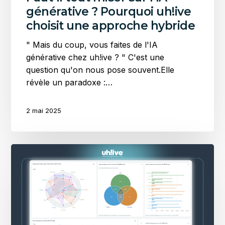
approche
générative ? Pourquoi uh!ive
hybride
choisit une approche hybride
" Mais du coup, vous faites de l'IA
générative chez uh!ive ? " C'est une
question qu'on nous pose souvent.Elle
révèle un paradoxe :…
2 mai 2025
PRX™
:
quand
l’IA
vocale
remet
l’humain