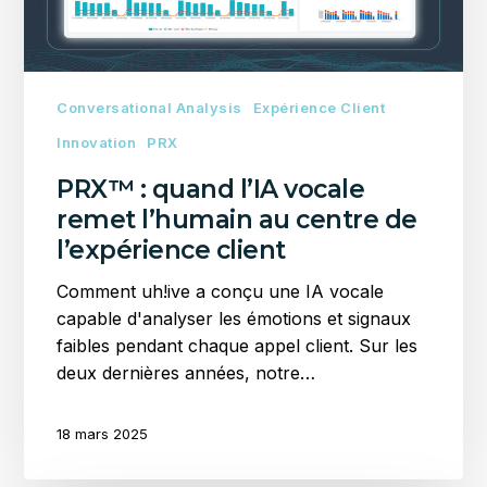
au
centre
de
l’expérience
Conversational Analysis
Expérience Client
client
Innovation
PRX
PRX™ : quand l’IA vocale
remet l’humain au centre de
l’expérience client
Comment uh!ive a conçu une IA vocale
capable d'analyser les émotions et signaux
faibles pendant chaque appel client. Sur les
deux dernières années, notre…
18 mars 2025