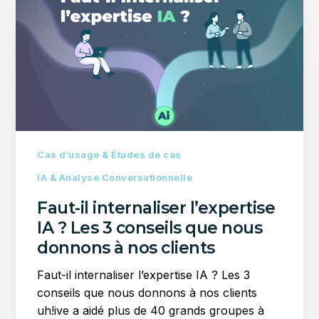
internaliser
l’expertise
IA
?
Les
3
conseils
que
nous
Cas d’usage & Études de cas
donnons
IA & Analyse Conversationnelle
à
Faut-il internaliser l’expertise
nos
IA ? Les 3 conseils que nous
clients
donnons à nos clients
Faut-il internaliser l’expertise IA ? Les 3
conseils que nous donnons à nos clients
uh!ive a aidé plus de 40 grands groupes à