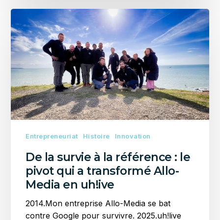
De
la
survie
à
la
référence
:
le
pivot
qui
a
Entrepreneuriat
Histoire
Innovation
transformé
De la survie à la référence : le
Allo-
pivot qui a transformé Allo-
Media
Media en uh!ive
en
uh!ive
2014.Mon entreprise Allo-Media se bat
contre Google pour survivre. 2025.uh!live