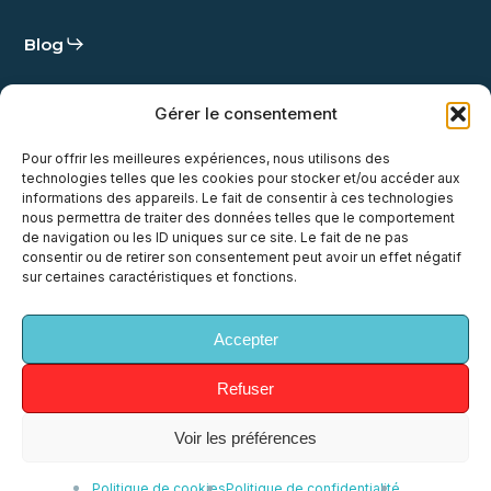
Blog
Statut
Gérer le consentement
Démo
Pour offrir les meilleures expériences, nous utilisons des
technologies telles que les cookies pour stocker et/ou accéder aux
Contact
informations des appareils. Le fait de consentir à ces technologies
nous permettra de traiter des données telles que le comportement
de navigation ou les ID uniques sur ce site. Le fait de ne pas
consentir ou de retirer son consentement peut avoir un effet négatif
sur certaines caractéristiques et fonctions.
x-
facebook
linkedin
youtube
instagram
Accepter
twitter
Refuser
© 2026 uh!ive. All Rights Reserved, uh!ive
Voir les préférences
Politique de cookies
Politique de confidentialité