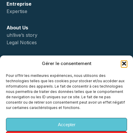
Entreprise
Expertise
About Us
uh!live’s story
Legal Notices
Status
Gérer le consentement
Démo
Pour offrir les meilleures expériences, nous utilisons des
technologies telles que les cookies pour stocker et/ou accéder aux
Contact
informations des appareils. Le fait de consentir à ces technologies
nous permettra de traiter des données telles que le comportement
de navigation ou les ID uniques sur ce site. Le fait de ne pas
consentir ou de retirer son consentement peut avoir un effet négatif
sur certaines caractéristiques et fonctions.
x-
facebook
linkedin
youtube
instagram
Accepter
twitter