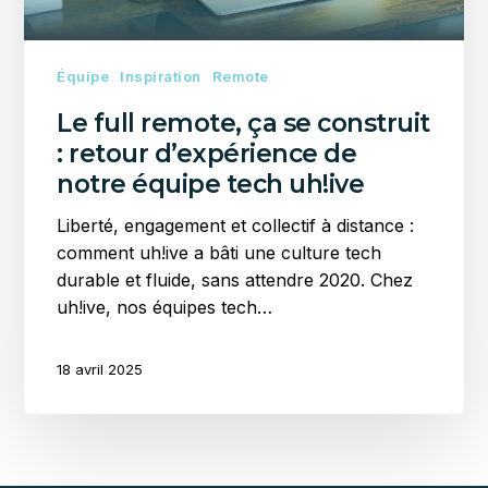
d’expérience
de
notre
Équipe
Inspiration
Remote
équipe
Le full remote, ça se construit
tech
: retour d’expérience de
uh!ive
notre équipe tech uh!ive
Liberté, engagement et collectif à distance :
comment uh!ive a bâti une culture tech
durable et fluide, sans attendre 2020. Chez
uh!ive, nos équipes tech…
18 avril 2025