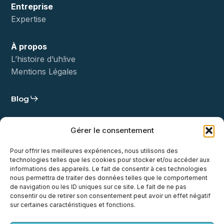
Entreprise
Expertise
À propos
L’histoire d’uh!ive
Mentions Légales
Blog
Statut
Gérer le consentement
Démo
Pour offrir les meilleures expériences, nous utilisons des
technologies telles que les cookies pour stocker et/ou accéder aux
Contact
informations des appareils. Le fait de consentir à ces technologies
nous permettra de traiter des données telles que le comportement
de navigation ou les ID uniques sur ce site. Le fait de ne pas
consentir ou de retirer son consentement peut avoir un effet négatif
sur certaines caractéristiques et fonctions.
x-
facebook
linkedin
youtube
instagram