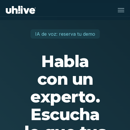
Skip
Men
to
main
content
IA de voz: reserva tu demo
Habla
con un
experto.
Escucha