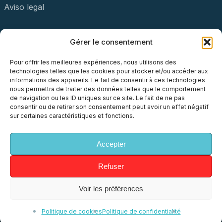
Aviso legal
Estatuto
Gérer le consentement
Demostración
Pour offrir les meilleures expériences, nous utilisons des
technologies telles que les cookies pour stocker et/ou accéder aux
Contact
informations des appareils. Le fait de consentir à ces technologies
nous permettra de traiter des données telles que le comportement
de navigation ou les ID uniques sur ce site. Le fait de ne pas
consentir ou de retirer son consentement peut avoir un effet négatif
sur certaines caractéristiques et fonctions.
x-
facebook
linkedin
youtube
instagram
Accepter
twitter
Refuser
© 2026 uh!ive. All Rights Reserved, uh!ive
Voir les préférences
Politique de cookies
Politique de confidentialité