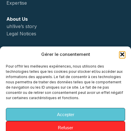
Expertise
About Us
uh!live’s story
Legal Notices
Status
Gérer le consentement
Démo
Pour offrir les meilleures expériences, nous utilisons des
technologies telles que les cookies pour stocker et/ou accéder aux
Contact
informations des appareils. Le fait de consentir à ces technologies
nous permettra de traiter des données telles que le comportement
de navigation ou les ID uniques sur ce site. Le fait de ne pas
consentir ou de retirer son consentement peut avoir un effet négatif
sur certaines caractéristiques et fonctions.
x-
facebook
linkedin
youtube
instagram
Accepter
twitter
Refuser