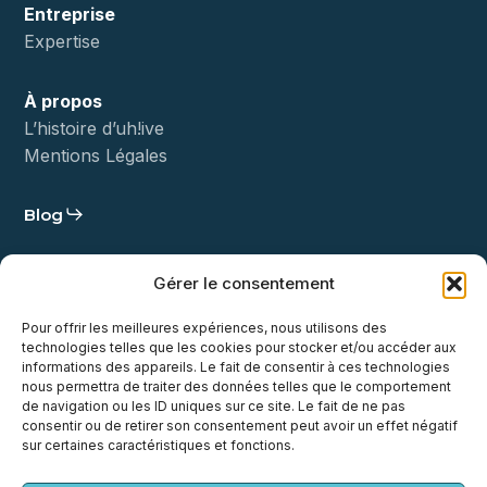
Entreprise
Expertise
À propos
L’histoire d’uh!ive
Mentions Légales
Blog
Statut
Gérer le consentement
Démo
Pour offrir les meilleures expériences, nous utilisons des
technologies telles que les cookies pour stocker et/ou accéder aux
Contact
informations des appareils. Le fait de consentir à ces technologies
nous permettra de traiter des données telles que le comportement
de navigation ou les ID uniques sur ce site. Le fait de ne pas
consentir ou de retirer son consentement peut avoir un effet négatif
sur certaines caractéristiques et fonctions.
x-
facebook
linkedin
youtube
instagram