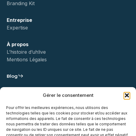
Branding Kit
Entreprise
Expertise
À propos
L’histoire d’uh!ive
Mentions Légales
Blog
Statut
Gérer le consentement
Démo
Pour offrir les meilleures expériences, nous utilisons des
technologies telles que les cookies pour stocker et/ou accéder aux
Contact
informations des appareils. Le fait de consentir à ces technologies
nous permettra de traiter des données telles que le comportement
de navigation ou les ID uniques sur ce site. Le fait de ne pas
consentir ou de retirer son consentement peut avoir un effet négatif