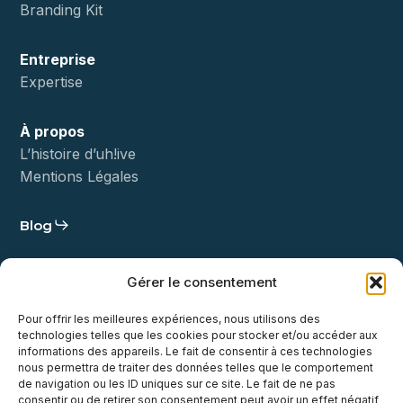
Branding Kit
Entreprise
Expertise
À propos
L’histoire d’uh!ive
Mentions Légales
Blog
Statut
Gérer le consentement
Démo
Pour offrir les meilleures expériences, nous utilisons des
technologies telles que les cookies pour stocker et/ou accéder aux
Contact
informations des appareils. Le fait de consentir à ces technologies
nous permettra de traiter des données telles que le comportement
de navigation ou les ID uniques sur ce site. Le fait de ne pas
consentir ou de retirer son consentement peut avoir un effet négatif